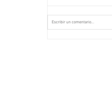
Escribir un comentario...
Encabeza Gobernador David M
Ávila primer Foro por la
Transformación del Campo
Zacatecano