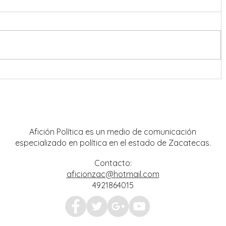
onreal
Refuerzan coordinación en
estrategia de seguridad para Feria
Nacional de Fresnillo
Afición Política es un medio de comunicación
especializado en política en el estado de Zacatecas.
Contacto:
aficionzac@hotmail.com
4921864015