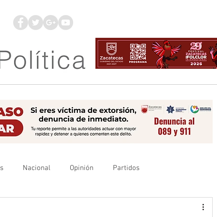
os
Nacional
Opinión
Partidos
es
UAZ
Denuncia
Poder Judicial