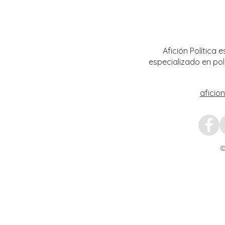
Conmemoran tercer centenario
El rit
luctuoso de Fray Margil de Jesús
bailar
Afición Política
especializado en pol
aficio
©