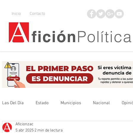
Inicio
Contacto
Las Del Día
Estado
Municipios
Nacional
Opini
Aficionzac
Que no se olvide
Legisladores
UAZ
Denuncia
5 abr 2025
2 min de lectura