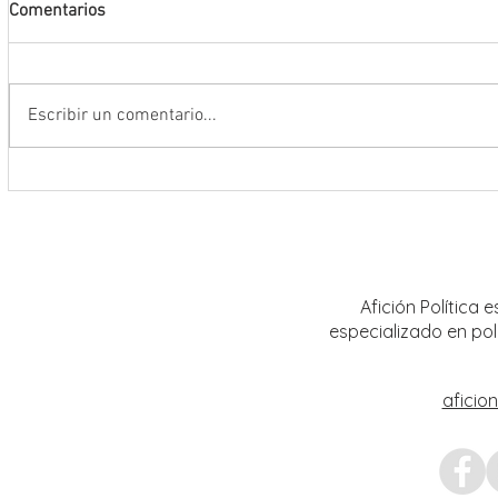
Comentarios
Escribir un comentario...
Encabeza Gobernador David Monreal
Refuer
Ávila primer Foro por la
estrat
Transformación del Campo
Nacion
Zacatecano
Afición Política
especializado en pol
aficio