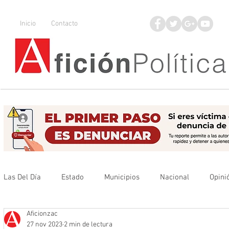
Inicio
Contacto
Las Del Día
Estado
Municipios
Nacional
Opini
Aficionzac
Que no se olvide
Legisladores
UAZ
Denuncia
27 nov 2023
2 min de lectura