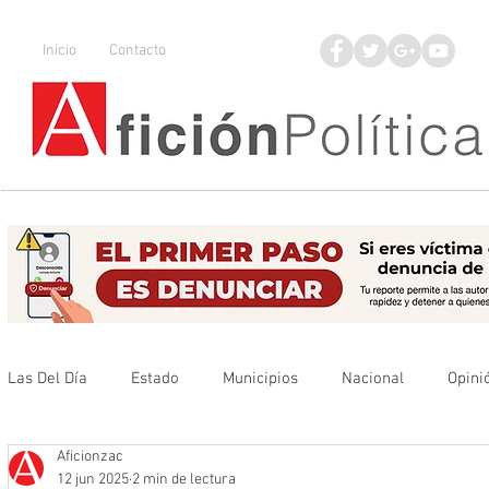
Inicio
Contacto
Las Del Día
Estado
Municipios
Nacional
Opini
Aficionzac
Que no se olvide
Legisladores
UAZ
Denuncia
12 jun 2025
2 min de lectura