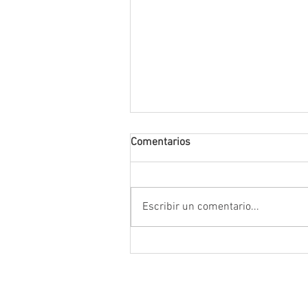
Comentarios
Escribir un comentario...
Destaca Vero Díaz reformas pa
fortalecer la justicia y consolid
instituciones democráticas