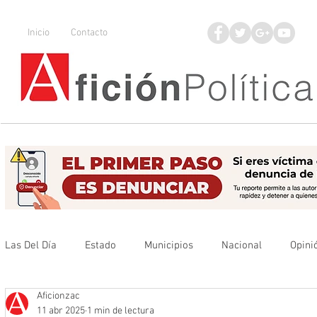
Inicio
Contacto
Las Del Día
Estado
Municipios
Nacional
Opini
Aficionzac
Que no se olvide
Legisladores
UAZ
Denuncia
11 abr 2025
1 min de lectura