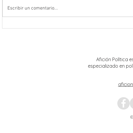
Escribir un comentario...
La FENALIZ 2026 homenajeará al
UAZ im
narrador y dramaturgo universitario
curric
Alberto Huerta
Afición Política
especializado en pol
aficio
©