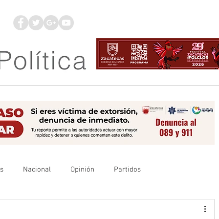
os
Nacional
Opinión
Partidos
es
UAZ
Denuncia
Poder Judicial