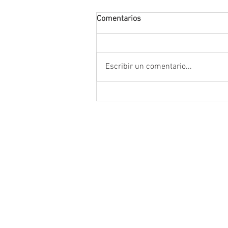
Comentarios
Escribir un comentario...
La FENALIZ 2026 homenajeará
narrador y dramaturgo univers
Alberto Huerta