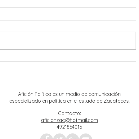
 al
UAZ impulsa la actualización
itario
curricular con curso taller de UDIS
Afición Política es un medio de comunicación
especializado en política en el estado de Zacatecas.
Contacto:
aficionzac@hotmail.com
4921864015