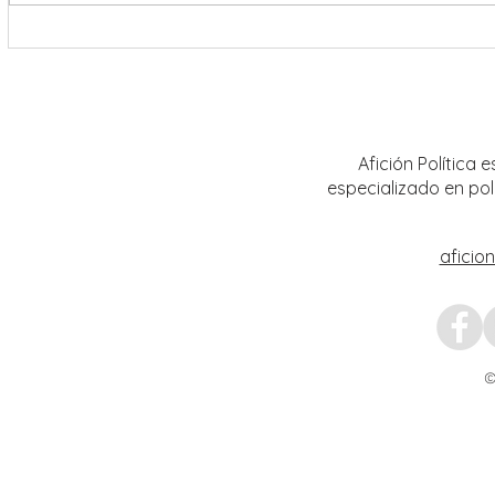
La FENALIZ 2026 homenajeará al
UAZ im
narrador y dramaturgo universitario
curric
Alberto Huerta
Afición Política
especializado en pol
aficio
©