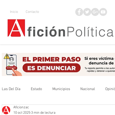
Inicio
Contacto
Las Del Día
Estado
Municipios
Nacional
Opini
Aficionzac
Que no se olvide
Legisladores
UAZ
Denuncia
10 oct 2025
3 min de lectura