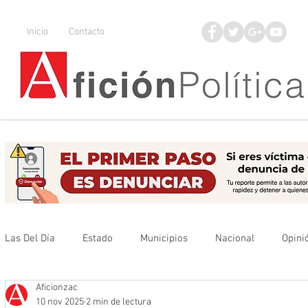
Inicio
Contacto
Las Del Día
Estado
Municipios
Nacional
Opini
Aficionzac
Que no se olvide
Legisladores
UAZ
Denuncia
10 nov 2025
2 min de lectura