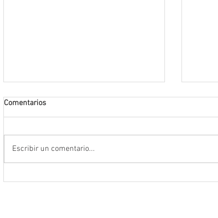
Comentarios
Escribir un comentario...
La FENALIZ 2026 homenajeará al
UAZ im
narrador y dramaturgo universitario
curric
Alberto Huerta