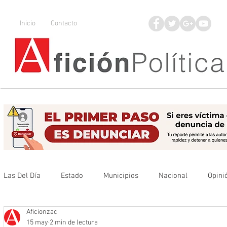
Inicio
Contacto
Las Del Día
Estado
Municipios
Nacional
Opini
Aficionzac
Que no se olvide
Legisladores
UAZ
Denuncia
15 may
2 min de lectura