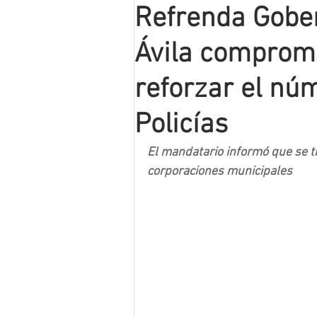
Refrenda Gobe
Mineros LNBP
Ávila compromi
reforzar el nú
Policías
El mandatario informó que se tr
corporaciones municipales