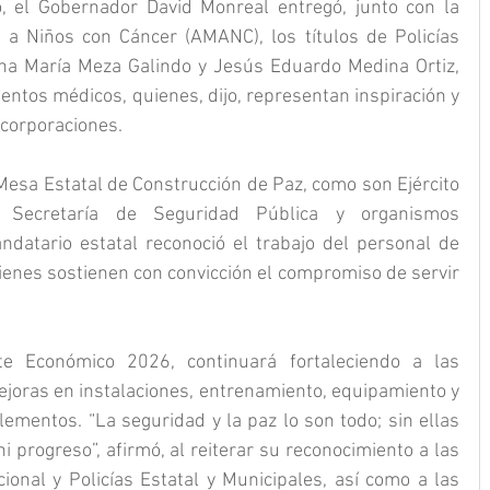
 el Gobernador David Monreal entregó, junto con la 
a Niños con Cáncer (AMANC), los títulos de Policías 
a María Meza Galindo y Jesús Eduardo Medina Ortiz, 
ntos médicos, quienes, dijo, representan inspiración y 
 corporaciones.
Mesa Estatal de Construcción de Paz, como son Ejército 
, Secretaría de Seguridad Pública y organismos 
andatario estatal reconoció el trabajo del personal de 
ienes sostienen con convicción el compromiso de servir 
e Económico 2026, continuará fortaleciendo a las 
ejoras en instalaciones, entrenamiento, equipamiento y 
ementos. “La seguridad y la paz lo son todo; sin ellas 
i progreso”, afirmó, al reiterar su reconocimiento a las 
nal y Policías Estatal y Municipales, así como a las 