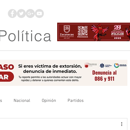
os
Nacional
Opinión
Partidos
es
UAZ
Denuncia
Poder Judicial