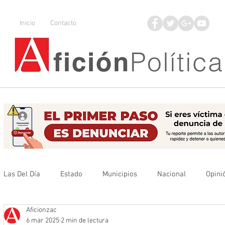
Inicio
Contacto
Las Del Día
Estado
Municipios
Nacional
Opini
Aficionzac
Que no se olvide
Legisladores
UAZ
Denuncia
6 mar 2025
2 min de lectura