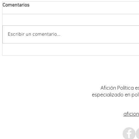
Comentarios
Escribir un comentario...
Encabeza Gobernador David Monreal
Refuer
Ávila primer Foro por la
estrat
Transformación del Campo
Nacion
Zacatecano
Afición Política
especializado en pol
aficio