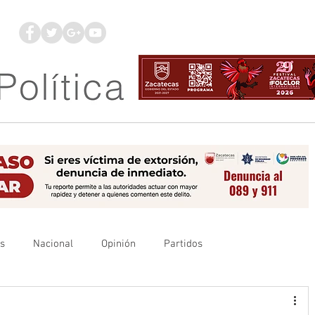
os
Nacional
Opinión
Partidos
es
UAZ
Denuncia
Poder Judicial