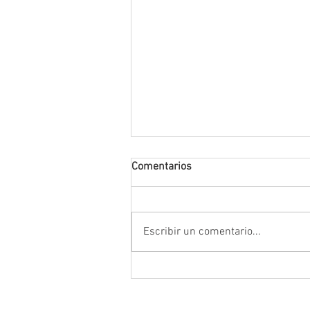
Comentarios
Escribir un comentario...
Anuncia Gobernador David Mo
campaña estatal para prevenir