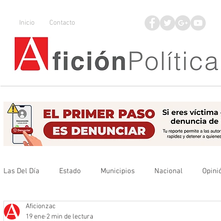
Inicio
Contacto
Las Del Día
Estado
Municipios
Nacional
Opini
Aficionzac
Que no se olvide
Legisladores
UAZ
Denuncia
19 ene
2 min de lectura