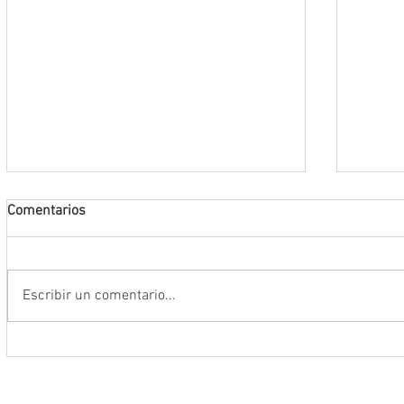
Comentarios
Escribir un comentario...
Encabeza Gobernador David Monreal
Refuer
Ávila primer Foro por la
estrat