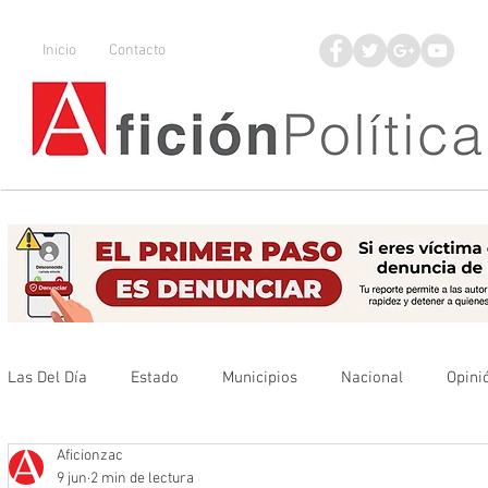
Inicio
Contacto
Las Del Día
Estado
Municipios
Nacional
Opini
Aficionzac
Que no se olvide
Legisladores
UAZ
Denuncia
9 jun
2 min de lectura