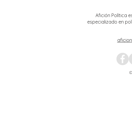
Transformación del Campo
Nacion
Zacatecano
Afición Política
especializado en pol
aficio
©