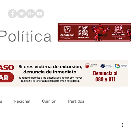
os
Nacional
Opinión
Partidos
es
UAZ
Denuncia
Poder Judicial