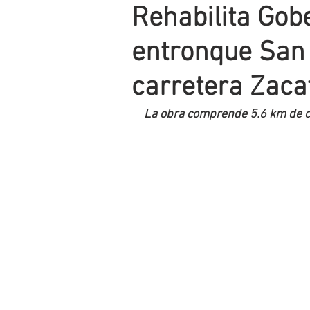
Rehabilita Gob
Mineros LNBP
entronque San 
carretera Zaca
La obra comprende 5.6 km de ca