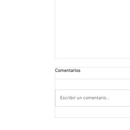
Comentarios
Escribir un comentario...
Encabeza Gobernador David M
Ávila primer Foro por la