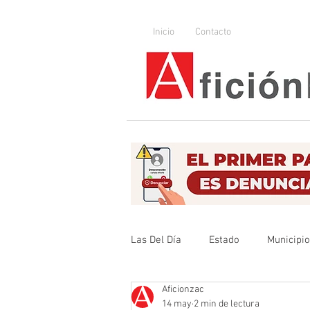
Inicio
Contacto
Las Del Día
Estado
Municipi
Aficionzac
Que no se olvide
Legislador
14 may
2 min de lectura