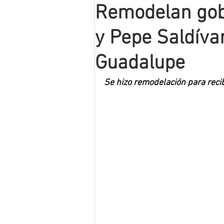
Remodelan gob
Mineros LNBP
y Pepe Saldíva
Guadalupe
Se hizo remodelación para reci