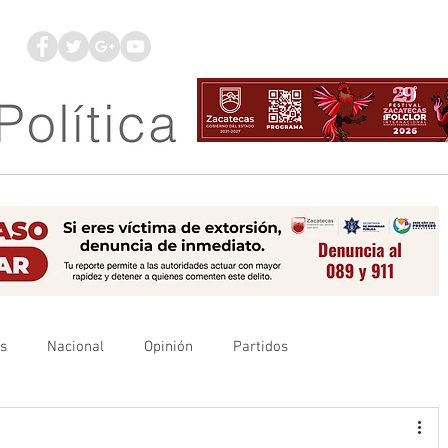
os
Nacional
Opinión
Partidos
es
UAZ
Denuncia
Poder Judicial