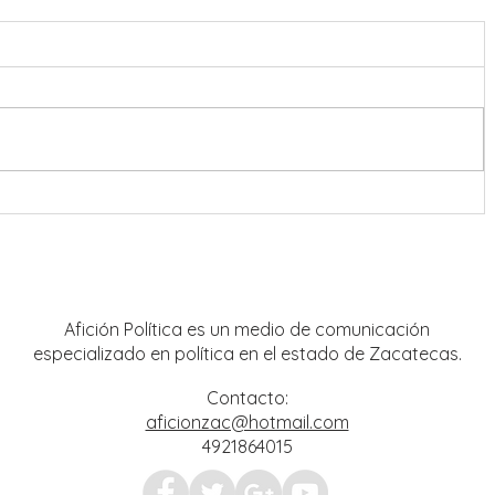
ra
Convoca Vero Díaz a celebrar el
ar las
Segundo Piso de la Cuarta
Transformación en Plaza de Armas
Afición Política es un medio de comunicación
especializado en política en el estado de Zacatecas.
Contacto:
aficionzac@hotmail.com
4921864015