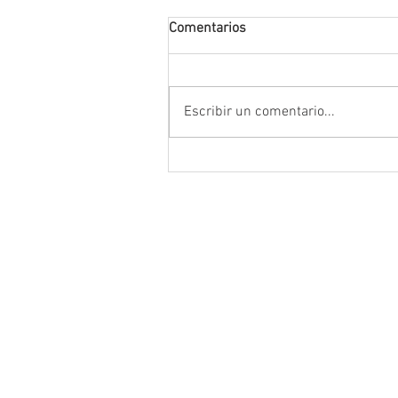
Comentarios
Escribir un comentario...
Destaca Vero Díaz reformas pa
fortalecer la justicia y consolid
instituciones democráticas