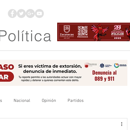
os
Nacional
Opinión
Partidos
es
UAZ
Denuncia
Poder Judicial