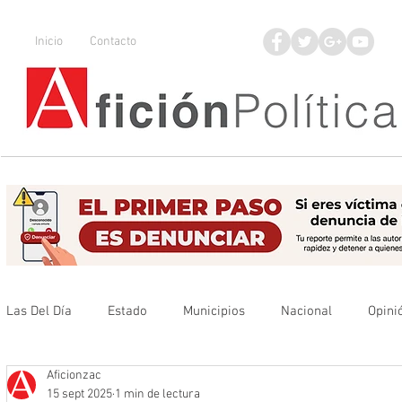
Inicio
Contacto
Las Del Día
Estado
Municipios
Nacional
Opini
Aficionzac
Que no se olvide
Legisladores
UAZ
Denuncia
15 sept 2025
1 min de lectura