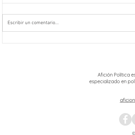
Escribir un comentario...
Encabeza Gobernador David Monreal
Refuer
Ávila primer Foro por la
estrat
Transformación del Campo
Nacion
Zacatecano
Afición Política
especializado en pol
aficio
©