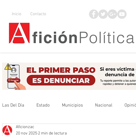
Inicio
Contacto
Las Del Día
Estado
Municipios
Nacional
Opini
Aficionzac
Que no se olvide
Legisladores
UAZ
Denuncia
20 nov 2025
2 min de lectura