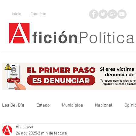
Inicio
Contacto
Las Del Día
Estado
Municipios
Nacional
Opini
Aficionzac
Que no se olvide
Legisladores
UAZ
Denuncia
26 nov 2025
2 min de lectura