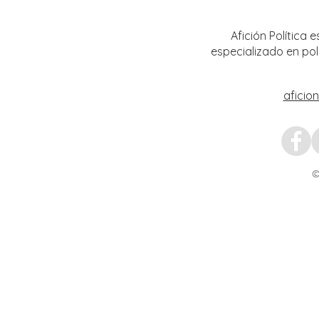
Transformación del Campo
Nacion
Zacatecano
Afición Política
especializado en pol
aficio
©