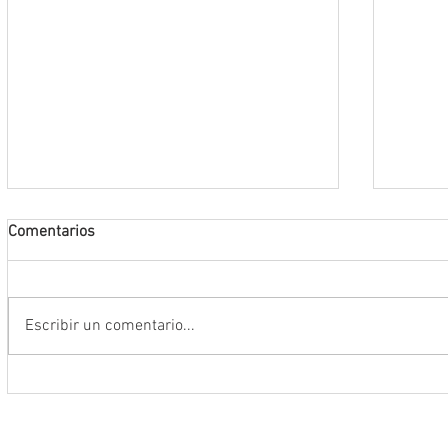
Comentarios
Escribir un comentario...
Encabeza Gobernador David Monreal
Refuer
Ávila primer Foro por la
estrat