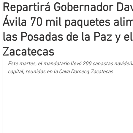
Repartirá Gobernador Da
Mineros LNBP
Ávila 70 mil paquetes ali
las Posadas de la Paz y e
Zacatecas
Este martes, el mandatario llevó 200 canastas navideña
capital, reunidas en la Cava Domecq Zacatecas 