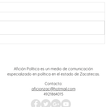
nreal
Operación Rastrillo debilita
 y
estructuras criminales; aseguran
mpo
tigre de bengala y avanzan
investigaciones por hechos del 18 de
julio
Afición Política es un medio de comunicación
especializado en política en el estado de Zacatecas.
Contacto:
aficionzac@hotmail.com
4921864015