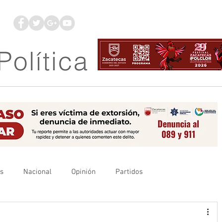
os
Nacional
Opinión
Partidos
es
UAZ
Denuncia
Poder Judicial