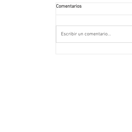
Comentarios
Escribir un comentario...
Anuncia Gobernador David Mo
campaña estatal para prevenir
combatir la extorsión en el ca
zacatecano