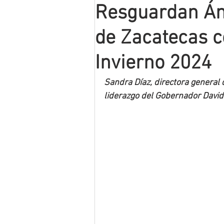
Resguardan Án
Mineros LNBP
de Zacatecas c
Invierno 2024
Sandra Díaz, directora general d
liderazgo del Gobernador David 