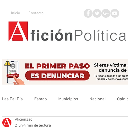
Inicio
Contacto
Las Del Día
Estado
Municipios
Nacional
Opini
Aficionzac
Que no se olvide
Legisladores
UAZ
Denuncia
2 jun
4 min de lectura