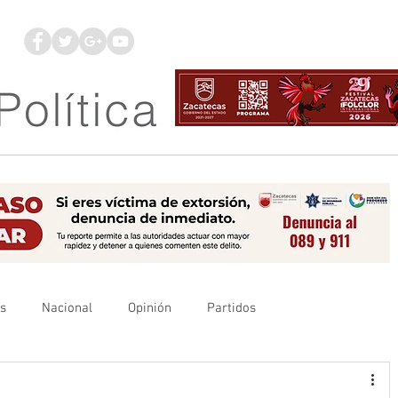
os
Nacional
Opinión
Partidos
es
UAZ
Denuncia
Poder Judicial