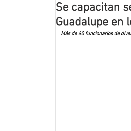
Se capacitan s
Mineros LNBP
Guadalupe en l
Más de 40 funcionarios de dive