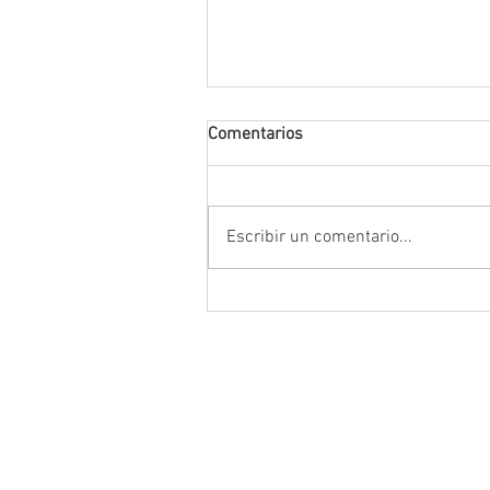
Comentarios
Escribir un comentario...
Da inicio el Festival Cultural y
Artístico de Guadalupe 2026