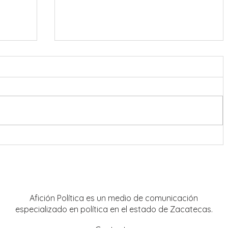
Destacan presencia de artistas
locales en Festival Cultural y
Artístico de Guadalupe 2026
Afición Política es un medio de comunicación
especializado en política en el estado de Zacatecas.