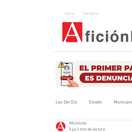
Inicio
Contacto
Las Del Día
Estado
Municipi
Aficionzac
Que no se olvide
Legislador
5 jul
2 min de lectura