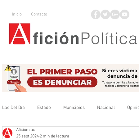
Inicio
Contacto
Las Del Día
Estado
Municipios
Nacional
Opini
Aficionzac
Que no se olvide
Legisladores
UAZ
Denuncia
25 sept 2024
2 min de lectura