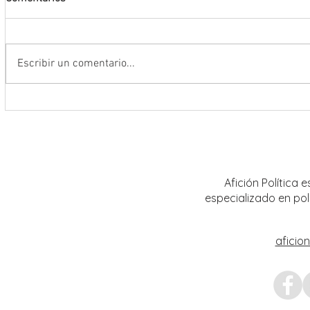
Escribir un comentario...
Encabeza Gobernador David Monreal
Refuer
Ávila primer Foro por la
estrat
Transformación del Campo
Nacion
Zacatecano
Afición Política
especializado en pol
aficio