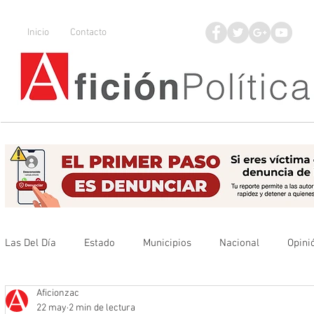
Inicio
Contacto
Las Del Día
Estado
Municipios
Nacional
Opini
Aficionzac
Que no se olvide
Legisladores
UAZ
Denuncia
22 may
2 min de lectura