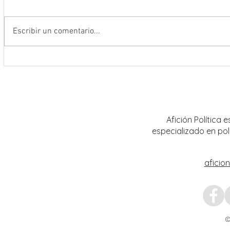
Escribir un comentario...
Encabeza Gobernador David Monreal
Refuer
Ávila primer Foro por la
estrat
Transformación del Campo
Nacion
Zacatecano
Afición Política
especializado en pol
aficio
©