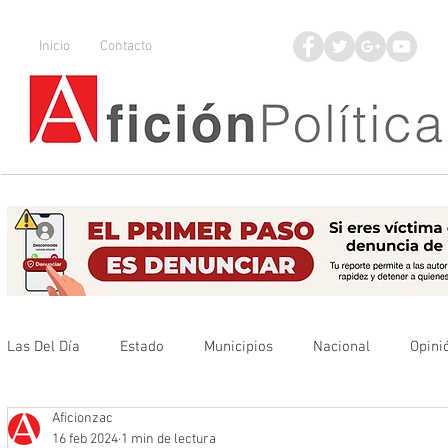
Inicio
Contacto
Las Del Día
Estado
Municipios
Nacional
Opini
Aficionzac
Que no se olvide
Legisladores
UAZ
Denuncia
16 feb 2024
1 min de lectura