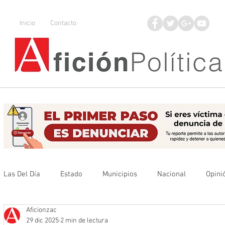
Inicio
Contacto
Las Del Día
Estado
Municipios
Nacional
Opini
Aficionzac
Que no se olvide
Legisladores
UAZ
Denuncia
29 dic 2025
2 min de lectura