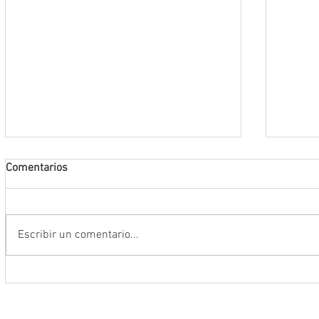
Comentarios
Escribir un comentario...
Conmemoran tercer centenario
El rit
luctuoso de Fray Margil de Jesús
bailar