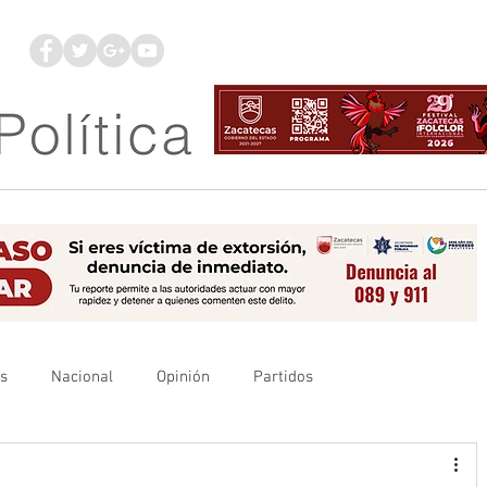
os
Nacional
Opinión
Partidos
es
UAZ
Denuncia
Poder Judicial