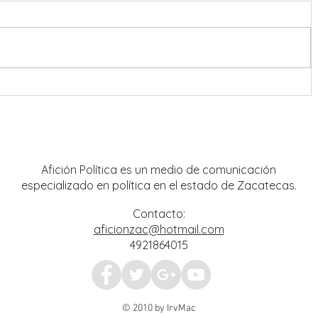
ra
Convoca Vero Díaz a celebrar el
ar las
Segundo Piso de la Cuarta
Transformación en Plaza de Armas
Afición Política es un medio de comunicación
especializado en política en el estado de Zacatecas.
Contacto:
aficionzac@hotmail.com
4921864015
© 2010 by IrvMac