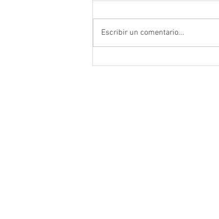
Escribir un comentario...
Destaca Vero Díaz reformas pa
fortalecer la justicia y consolid
instituciones democráticas