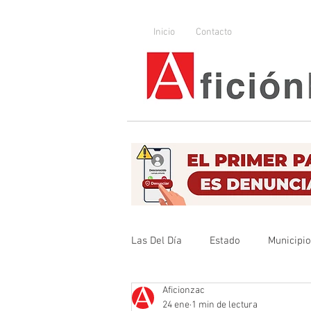
Inicio
Contacto
Las Del Día
Estado
Municipi
Aficionzac
Que no se olvide
Legislador
24 ene
1 min de lectura