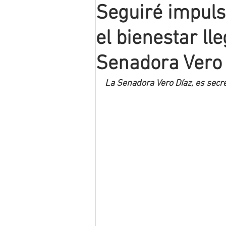
Seguiré impuls
Mineros LNBP
el bienestar ll
Senadora Vero
La Senadora Vero Díaz, es secre