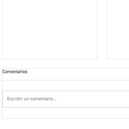
Comentarios
Escribir un comentario...
Destaca Vero Díaz reformas para
Convoc
fortalecer la justicia y consolidar las
Segund