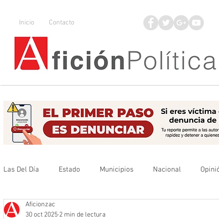
Inicio
Contacto
Las Del Día
Estado
Municipios
Nacional
Opini
Aficionzac
Que no se olvide
Legisladores
UAZ
Denuncia
30 oct 2025
2 min de lectura