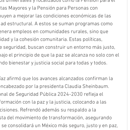
s universales y focalizados como la Pensión para el 
tas Mayores y la Pensión para Personas con 
buyen a mejorar las condiciones económicas de las 
aldad estructural. A estos se suman programas como 
enera empleos en comunidades rurales, sino que 
dad y la cohesión comunitaria. Estas políticas, 
e seguridad, buscan construir un entorno más justo, 
ajo el principio de que la paz se alcanza no solo con el 
ndo bienestar y justicia social para todas y todos.
íaz afirmó que los avances alcanzados confirman la 
 encabezado por la presidenta Claudia Sheinbaum. 
onal de Seguridad Pública 2024-2030 refleja el 
rmación con la paz y la justicia, colocando a las 
ecisiones. Refrendó además su respaldo a la 
ista del movimiento de transformación, asegurando 
se consolidará un México más seguro, justo y en paz, 