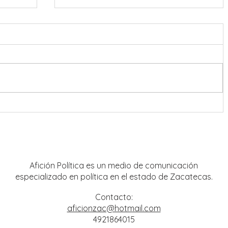
ra
Convoca Vero Díaz a celebrar el
ar las
Segundo Piso de la Cuarta
Transformación en Plaza de Armas
Afición Política es un medio de comunicación
especializado en política en el estado de Zacatecas.
Contacto:
aficionzac@hotmail.com
4921864015