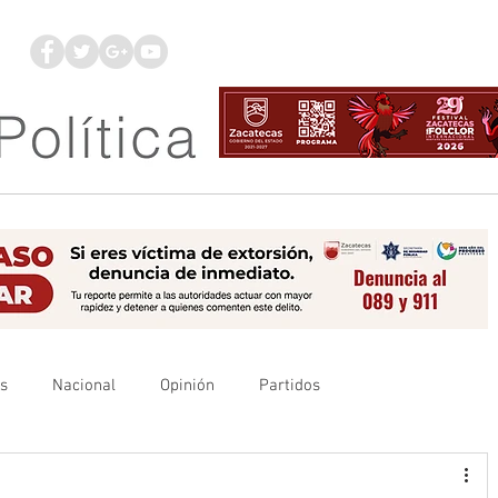
os
Nacional
Opinión
Partidos
es
UAZ
Denuncia
Poder Judicial