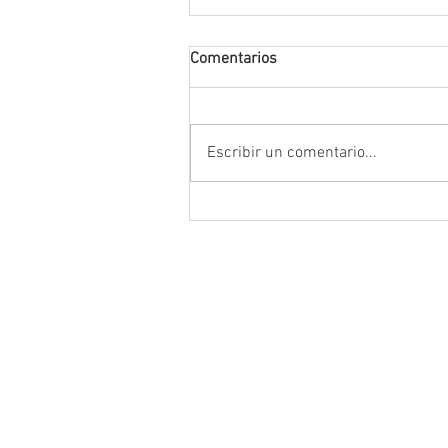
Comentarios
Escribir un comentario...
Destaca Vero Díaz reformas pa
fortalecer la justicia y consolid
instituciones democráticas