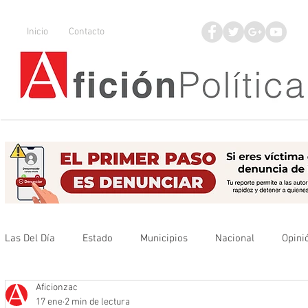
Inicio
Contacto
Las Del Día
Estado
Municipios
Nacional
Opini
Aficionzac
Que no se olvide
Legisladores
UAZ
Denuncia
17 ene
2 min de lectura