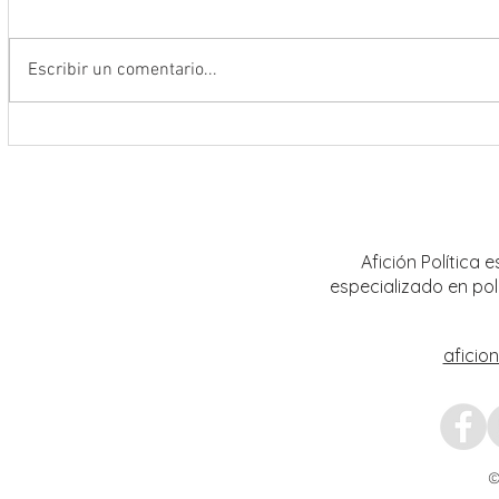
Escribir un comentario...
Conmemoran tercer centenario
Anunc
luctuoso de Fray Margil de Jesús
campañ
combat
zacat
Afición Política
especializado en pol
aficio
©