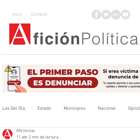
Inicio
Contacto
Las Del Día
Estado
Municipios
Nacional
Opini
Aficionzac
Que no se olvide
Legisladores
UAZ
Denuncia
11 abr
2 min de lectura