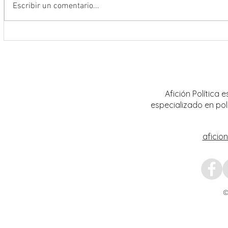
Escribir un comentario...
Se suma Gobernador David Monreal
Fortal
a la Jornada Nacional de
al sec
Reforestación 2026; siembran más
con la
de 18 mil árboles en Zacatecas
Afición Política
especializado en pol
aficio
©