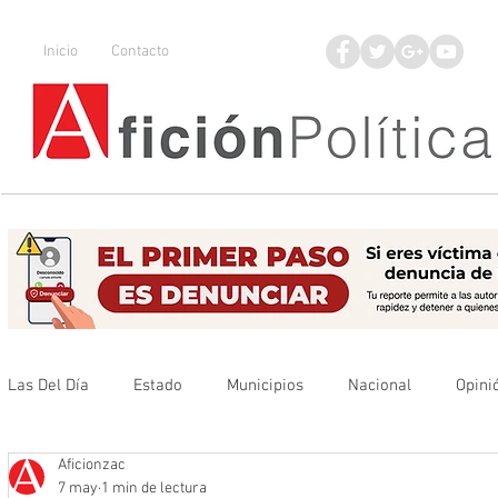
Inicio
Contacto
Las Del Día
Estado
Municipios
Nacional
Opini
Aficionzac
Que no se olvide
Legisladores
UAZ
Denuncia
7 may
1 min de lectura