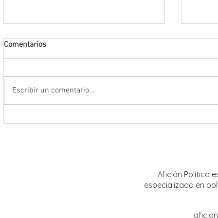
Comentarios
Escribir un comentario...
Encabeza Gobernador David Monreal
Refuer
Ávila primer Foro por la
estrat
Transformación del Campo
Nacion
Zacatecano
Afición Política
especializado en pol
aficio