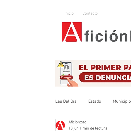
Inicio
Contacto
Las Del Día
Estado
Municipi
Aficionzac
Que no se olvide
Legislador
18 jun
1 min de lectura