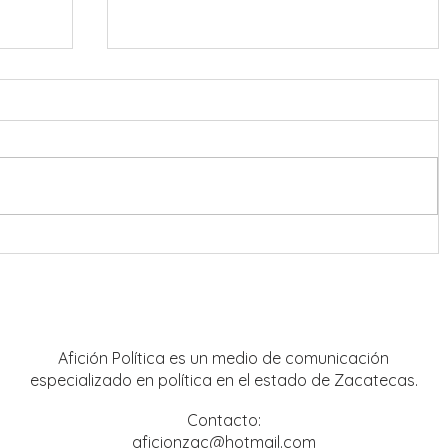
onreal
Refuerzan coordinación en
estrategia de seguridad para Feria
Nacional de Fresnillo
Afición Política es un medio de comunicación
especializado en política en el estado de Zacatecas.
Contacto:
aficionzac@hotmail.com