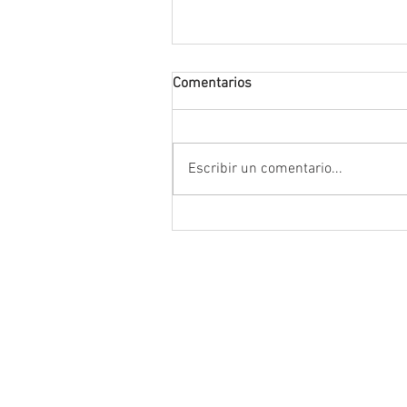
Comentarios
Escribir un comentario...
Encabeza Gobernador David M
Ávila primer Foro por la
Transformación del Campo
Zacatecano