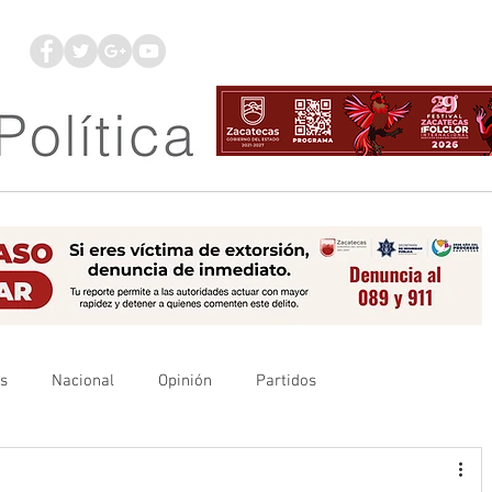
os
Nacional
Opinión
Partidos
es
UAZ
Denuncia
Poder Judicial