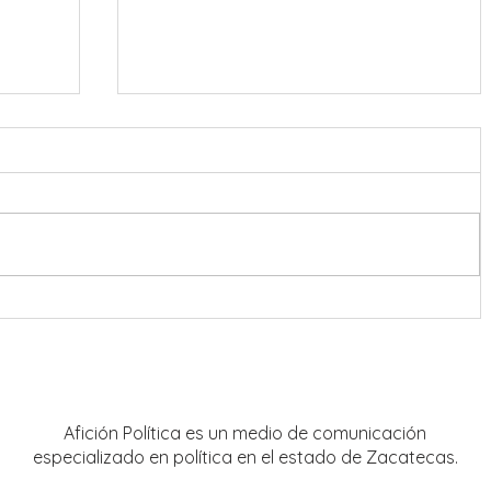
o
El ritmo de las “sonoras” puso a
sús
bailar a Guadalupe
Afición Política es un medio de comunicación
especializado en política en el estado de Zacatecas.