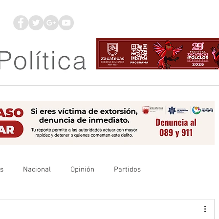
os
Nacional
Opinión
Partidos
es
UAZ
Denuncia
Poder Judicial