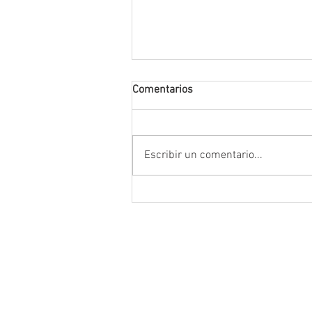
Comentarios
Escribir un comentario...
Conmemoran tercer centenari
luctuoso de Fray Margil de Je