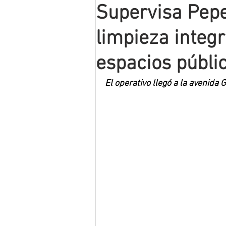
Supervisa Pepe
Mineros LNBP
limpieza integ
espacios públi
El operativo llegó a la avenida