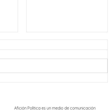
o
El ritmo de las “sonoras” puso a
sús
bailar a Guadalupe
Afición Política es un medio de comunicación