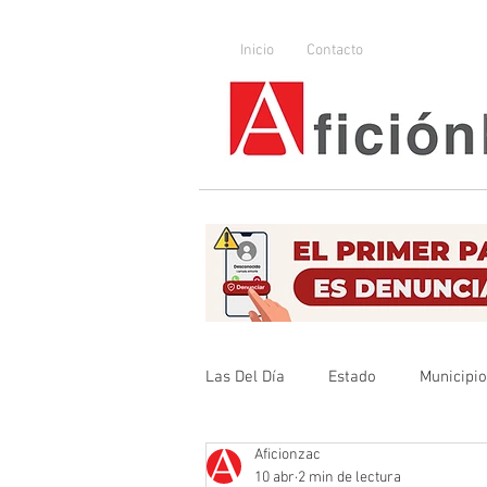
Inicio
Contacto
Las Del Día
Estado
Municipi
Aficionzac
Que no se olvide
Legislador
10 abr
2 min de lectura