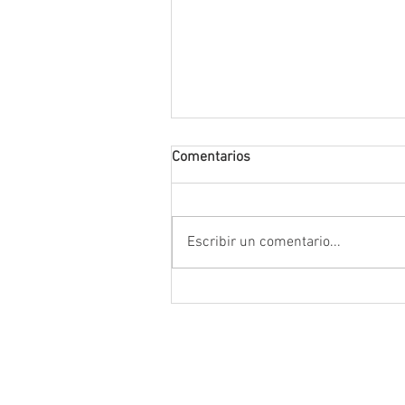
Comentarios
Escribir un comentario...
Conmemoran tercer centenari
luctuoso de Fray Margil de Je