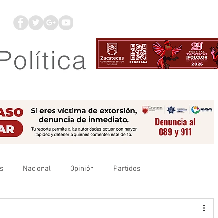
os
Nacional
Opinión
Partidos
es
UAZ
Denuncia
Poder Judicial