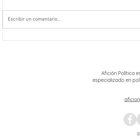
Escribir un comentario...
Conmemoran tercer centenario
El rit
luctuoso de Fray Margil de Jesús
bailar
Afición Política
especializado en pol
aficio
©