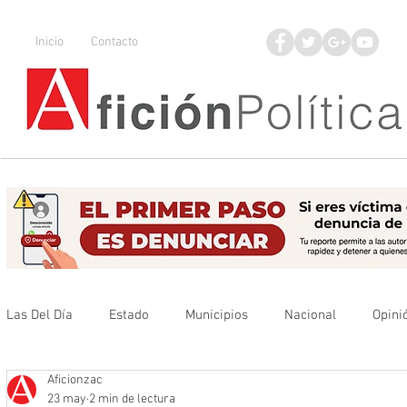
Inicio
Contacto
Las Del Día
Estado
Municipios
Nacional
Opini
Aficionzac
Que no se olvide
Legisladores
UAZ
Denuncia
23 may
2 min de lectura