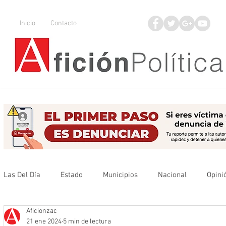
Inicio
Contacto
Las Del Día
Estado
Municipios
Nacional
Opini
Aficionzac
Que no se olvide
Legisladores
UAZ
Denuncia
21 ene 2024
5 min de lectura