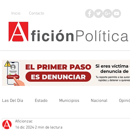
Inicio
Contacto
Las Del Día
Estado
Municipios
Nacional
Opini
Aficionzac
Que no se olvide
Legisladores
UAZ
Denuncia
16 dic 2024
2 min de lectura