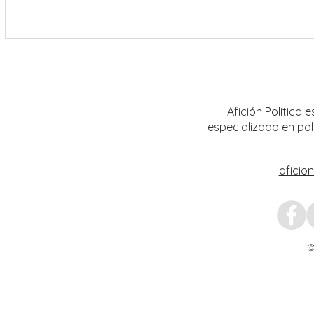
Destaca Vero Díaz reformas para
Convoc
fortalecer la justicia y consolidar las
Segund
instituciones democráticas
Trans
Afición Política
especializado en pol
aficio
©