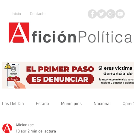
Inicio
Contacto
Las Del Día
Estado
Municipios
Nacional
Opini
Aficionzac
Que no se olvide
Legisladores
UAZ
Denuncia
13 abr
2 min de lectura