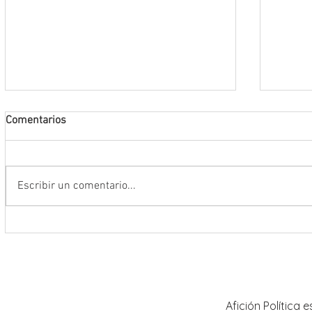
Comentarios
Escribir un comentario...
Da inicio el Festival Cultural y
Destac
Artístico de Guadalupe 2026
locale
Artíst
Afición Política