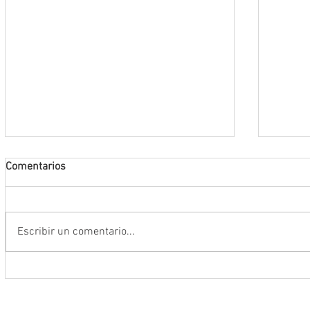
Comentarios
Escribir un comentario...
Riden homenaje póstumo al jurista y
Tribun
magistrado en retiro José
realiz