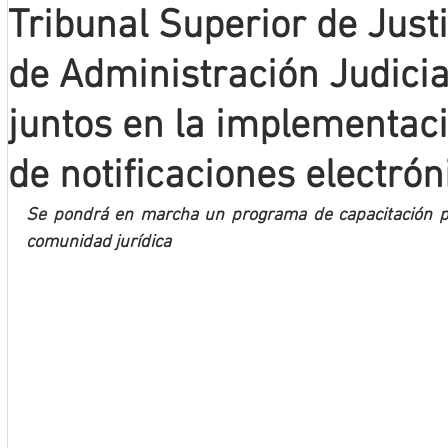
Tribunal Superior de Just
Mineros LNBP
de Administración Judici
juntos en la implementac
de notificaciones electrón
Se pondrá en marcha un programa de capacitación par
comunidad jurídica