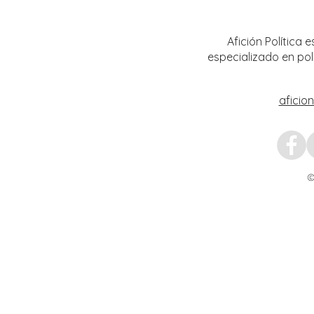
Guadalupe García Baldrán
distrit
Calera
Afición Política
especializado en pol
aficio
©