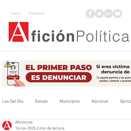
Inicio
Contacto
Las Del Día
Estado
Municipios
Nacional
Opini
Aficionzac
Que no se olvide
Legisladores
UAZ
Denuncia
16 nov 2025
2 min de lectura