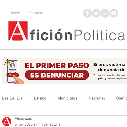
Inicio
Contacto
Las Del Día
Estado
Municipios
Nacional
Opini
Aficionzac
Que no se olvide
Legisladores
UAZ
Denuncia
5 nov 2025
2 min de lectura