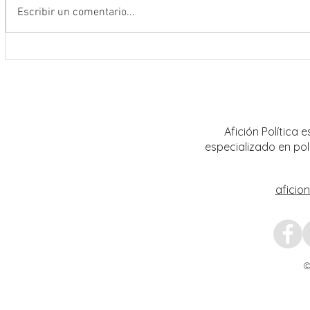
Escribir un comentario...
La FENALIZ 2026 homenajeará al
UAZ im
narrador y dramaturgo universitario
curric
Alberto Huerta
Afición Política
especializado en pol
aficio
©