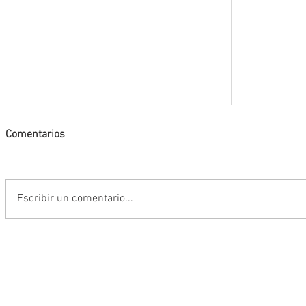
Comentarios
Escribir un comentario...
La FENALIZ 2026 homenajeará al
UAZ im
narrador y dramaturgo universitario
curric
Alberto Huerta