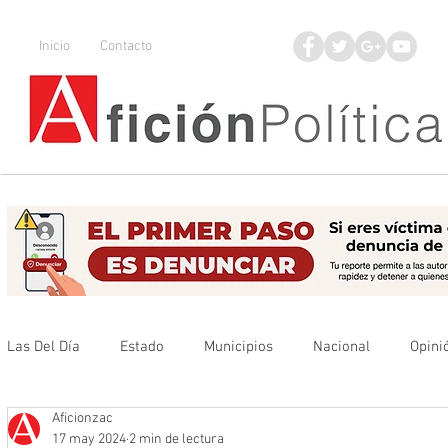
Inicio
Contacto
Las Del Día
Estado
Municipios
Nacional
Opini
Aficionzac
Que no se olvide
Legisladores
UAZ
Denuncia
17 may 2024
2 min de lectura