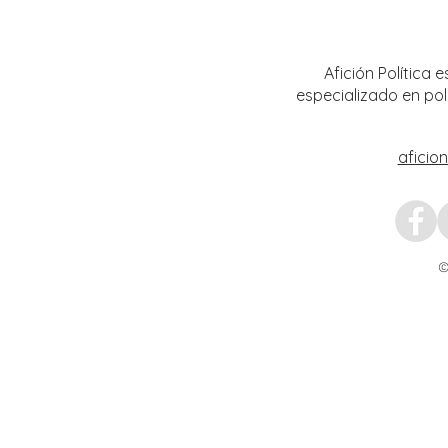
Ávila primer Foro por la
estrat
Transformación del Campo
Nacion
Zacatecano
Afición Política
especializado en pol
aficio
©