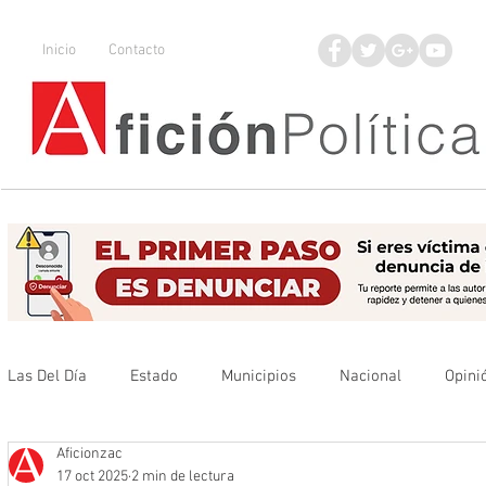
Inicio
Contacto
Las Del Día
Estado
Municipios
Nacional
Opini
Aficionzac
Que no se olvide
Legisladores
UAZ
Denuncia
17 oct 2025
2 min de lectura