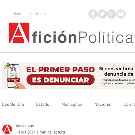
Inicio
Contacto
Las Del Día
Estado
Municipios
Nacional
Opini
Aficionzac
Que no se olvide
Legisladores
UAZ
Denuncia
13 oct 2024
1 min de lectura