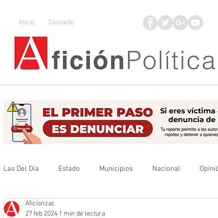
Inicio
Contacto
Las Del Día
Estado
Municipios
Nacional
Opini
Aficionzac
Que no se olvide
Legisladores
UAZ
Denuncia
27 feb 2024
1 min de lectura