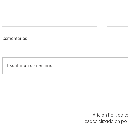
Comentarios
Escribir un comentario...
Encabeza Gobernador David Monreal
Refuer
Ávila primer Foro por la
estrat
Transformación del Campo
Nacion
Zacatecano
Afición Política
especializado en pol