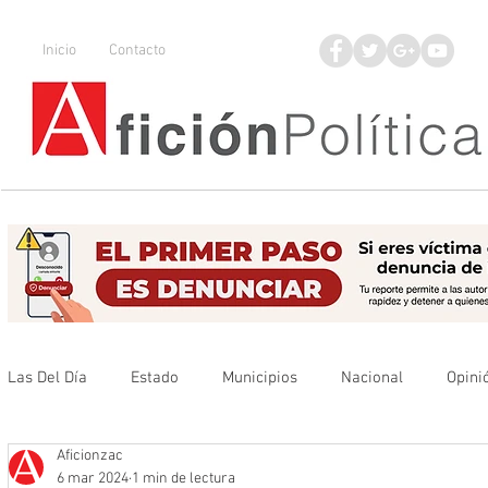
Inicio
Contacto
Las Del Día
Estado
Municipios
Nacional
Opini
Aficionzac
Que no se olvide
Legisladores
UAZ
Denuncia
6 mar 2024
1 min de lectura