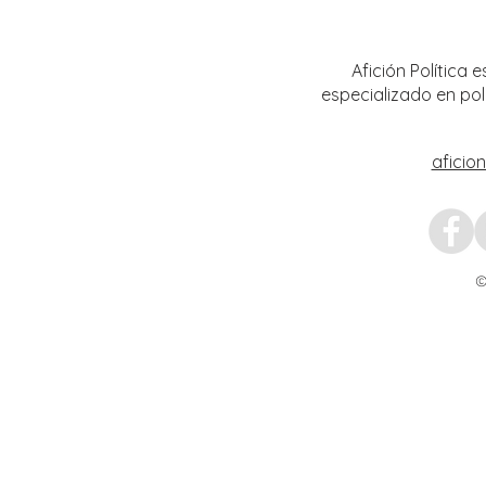
plazas de Institutos Electorales
mujere
Estatales
Afición Política
especializado en pol
aficio
©