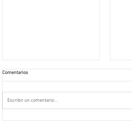
Comentarios
Escribir un comentario...
Abre INE convocatoria para ingresar
Realiz
al Servicio Profesional Electoral en
sobre 