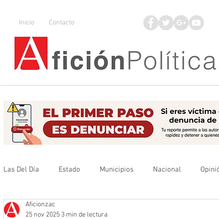
Inicio
Contacto
Las Del Día
Estado
Municipios
Nacional
Opini
Aficionzac
Que no se olvide
Legisladores
UAZ
Denuncia
25 nov 2025
3 min de lectura