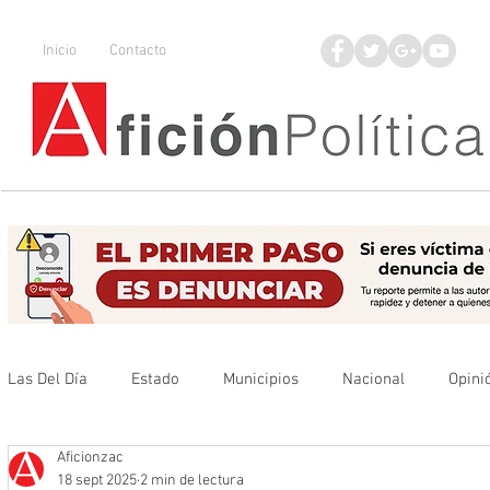
Inicio
Contacto
Las Del Día
Estado
Municipios
Nacional
Opini
Aficionzac
Que no se olvide
Legisladores
UAZ
Denuncia
18 sept 2025
2 min de lectura